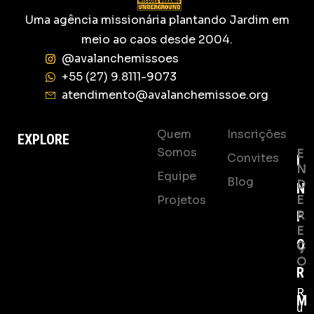
Uma agência missionária plantando Jardim em
meio ao caos desde 2004.
@avalanchemissoes
+55 (27) 9.8111-9073
atendimento@avalanchemissoe.org
Quem
Inscrições
EXPLORE
Somos
E
Convites
I
N
Equipe
Blog
D
N
Projetos
E
F
R
E
O
Ç
O
R
R
M
u