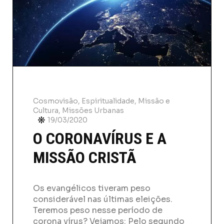
Cosmovisão
,
Espiritualidade, Missão e
Cultura
,
Missões Urbanas
19/03/2020
O CORONAVÍRUS E A
MISSÃO CRISTÃ
Os evangélicos tiveram peso
considerável nas últimas eleições.
Teremos peso nesse período de
corona vírus? Vejamos: Pelo segundo