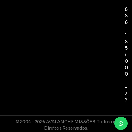
.
8
8
6
.
1
8
5
/
0
0
0
1
-
3
7
© 2004 - 2026 AVALANCHE MISSÕES. Todos os
Direitos Reservados.