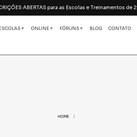
RIÇÕES ABERTAS para as Escolas e Treinamentos de 
ESCOLAS
ONLINE
FÓRUNS
BLOG
CONTATO
ualidade | SETEMBRO
REFÚGIO NO REINO – Online
II Fórum de Cuidado Bíblico à Inf
nselhamento em Sexualidade | SETEMBRO
I Fórum de Tecnologia
|
HOME