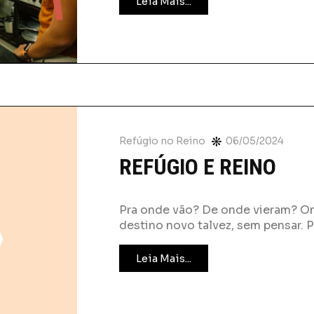
Leia Mais...
Refúgio no Reino
06/05/2024
REFÚGIO E REINO
Pra onde vão? De onde vieram? Ond
destino novo talvez, sem pensar. 
Leia Mais...