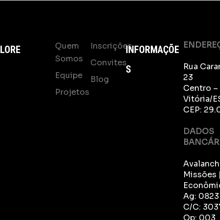
ENDERE
Quem
Inscrições
LORE
INFORMAÇÕE
Somos
Convites
Rua Cara
S
Equipe
23
Blog
Centro –
Projetos
Vitória/E
CEP: 29.
DADOS
BANCÁR
Avalanch
Missões 
Econômi
Ag: 0823
C/C: 303
Op: 003