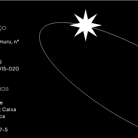
ÇO
muru, n°
S
015-020
IOS
e
| Caixa
ca
7-5