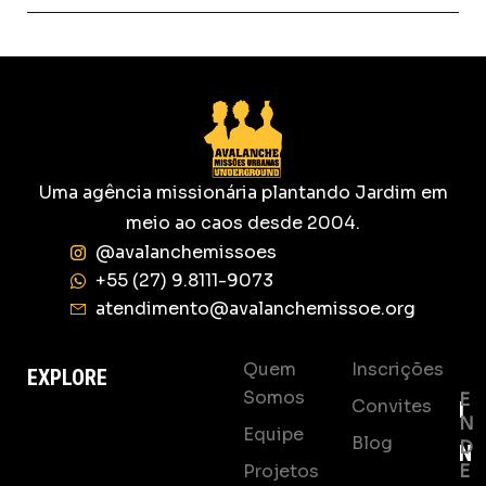
Uma agência missionária plantando Jardim em
meio ao caos desde 2004.
@avalanchemissoes
+55 (27) 9.8111-9073
atendimento@avalanchemissoe.org
Quem
Inscrições
EXPLORE
Somos
E
Convites
I
N
Equipe
Blog
D
N
Projetos
E