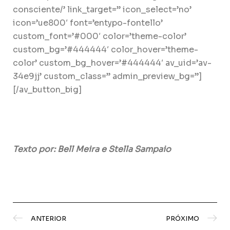
consciente/’ link_target=” icon_select=’no’
icon=’ue800′ font=’entypo-fontello’
custom_font=’#000′ color=’theme-color’
custom_bg=’#444444′ color_hover=’theme-
color’ custom_bg_hover=’#444444′ av_uid=’av-
34e9jj’ custom_class=” admin_preview_bg=”]
[/av_button_big]
Texto por:
Bell Meira e Stella Sampaio
ANTERIOR
PRÓXIMO